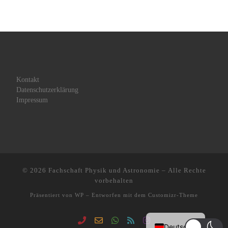
Kontakt
Datenschutzerklärung
Impressum
© 2026
Fachschaft Physik und Astronomie
– Alle Rechte
vorbehalten
Präsentiert von
WP
– Entworfen mit dem
Customizr-Theme
Deutsch